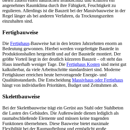
bieten zudem einen natürlichen Brandschutz und schaffen ein
angenehmes Raumklima durch ihre Fähigkeit, Feuchtigkeit zu
regulieren. Allerdings ist die Bauzeit bei der Massivbauweise in der
Regel länger als bei anderen Verfahren, da Trocknungszeiten
einzuhalten sind.
Fertigbauweise
Die
Fertighaus
-Bauweise hat in den letzten Jahrzehnten enorm an
Bedeutung gewonnen. Hierbei werden vorgefertigte Bauteile in
Produktionshallen hergestellt und auf der Baustelle montiert. Der
größte Vorteil liegt in der deutlich kürzeren Bauzeit – oft steht das
Haus innerhalb weniger Tage. Die
Fertighaus Kosten
sind meist gut
kalkulierbar, da viele Arbeitsschritte standardisiert sind. Moderne
Fertighäuser erreichen heute hervorragende Energie- und
Qualitätsstandards. Die Entscheidung
Massivhaus oder Fertighaus
hängt von individuellen Prioritäten, Budget und Zeitrahmen ab.
Skelettbauweise
Bei der Skelettbauweise trägt ein Gerüst aus Stahl oder Stahlbeton
die Lasten des Gebäudes. Die Außenwände dienen lediglich als
raumabschließende Elemente und müssen keine tragenden
Funktionen übernehmen. Diese Bauweise bietet maximale
Flexibilität bei der Raumaufteilung und ermöglicht große