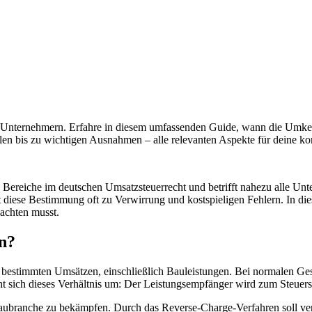
i Unternehmern. Erfahre in diesem umfassenden Guide, wann die Umkeh
elen bis zu wichtigen Ausnahmen – alle relevanten Aspekte für deine k
Bereiche im deutschen Umsatzsteuerrecht und betrifft nahezu alle U
 diese Bestimmung oft zu Verwirrung und kostspieligen Fehlern. In die
achten musst.
n?
bestimmten Umsätzen, einschließlich Bauleistungen. Bei normalen Gesch
t sich dieses Verhältnis um: Der Leistungsempfänger wird zum Steuer
aubranche zu bekämpfen. Durch das Reverse-Charge-Verfahren soll ve