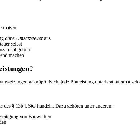
dermaßen:
ung
ohne Umsatzsteuer
aus
euer selbst
nzamt abgeführt
ltend machen
eistungen?
raussetzungen geknüpft. Nicht jede Bauleistung unterliegt automatisch 
ne des § 13b UStG handeln. Dazu gehören unter anderem:
Beseitigung von Bauwerken
den