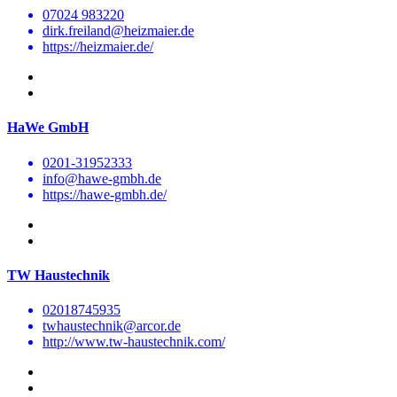
07024 983220
dirk.freiland@heizmaier.de
https://heizmaier.de/
HaWe GmbH
0201-31952333
info@hawe-gmbh.de
https://hawe-gmbh.de/
TW Haustechnik
02018745935
twhaustechnik@arcor.de
http://www.tw-haustechnik.com/