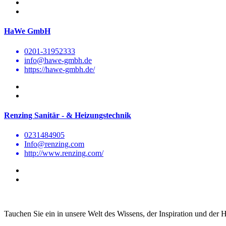
HaWe GmbH
0201-31952333
info@hawe-gmbh.de
https://hawe-gmbh.de/
Renzing Sanitär - & Heizungstechnik
0231484905
Info@renzing.com
http://www.renzing.com/
Tauchen Sie ein in unsere Welt des Wissens, der Inspiration und der