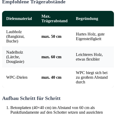
Empfohlene Trägerabstände
Max.
Dielenmaterial
Begründung
Trägerabstand
Laubholz
Hartes Holz, gute
(Bangkirai,
max. 50 cm
Eigensteifigkeit
Buche)
Nadelholz
Leichteres Holz,
(Lärche,
max. 60 cm
etwas flexibler
Douglasie)
WPC biegt sich bei
WPC-Dielen
max. 40 cm
zu großem Abstand
durch
Aufbau Schritt für Schritt
Betonplatten (40×40 cm) im Abstand von 60 cm als
Punktfundamente auf den Schotter setzen und ausrichten