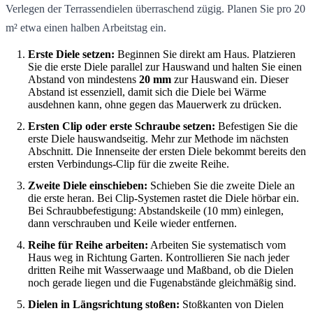
Verlegen der Terrassendielen überraschend zügig. Planen Sie pro 20
m² etwa einen halben Arbeitstag ein.
Erste Diele setzen:
Beginnen Sie direkt am Haus. Platzieren
Sie die erste Diele parallel zur Hauswand und halten Sie einen
Abstand von mindestens
20 mm
zur Hauswand ein. Dieser
Abstand ist essenziell, damit sich die Diele bei Wärme
ausdehnen kann, ohne gegen das Mauerwerk zu drücken.
Ersten Clip oder erste Schraube setzen:
Befestigen Sie die
erste Diele hauswandseitig. Mehr zur Methode im nächsten
Abschnitt. Die Innenseite der ersten Diele bekommt bereits den
ersten Verbindungs-Clip für die zweite Reihe.
Zweite Diele einschieben:
Schieben Sie die zweite Diele an
die erste heran. Bei Clip-Systemen rastet die Diele hörbar ein.
Bei Schraubbefestigung: Abstandskeile (10 mm) einlegen,
dann verschrauben und Keile wieder entfernen.
Reihe für Reihe arbeiten:
Arbeiten Sie systematisch vom
Haus weg in Richtung Garten. Kontrollieren Sie nach jeder
dritten Reihe mit Wasserwaage und Maßband, ob die Dielen
noch gerade liegen und die Fugenabstände gleichmäßig sind.
Dielen in Längsrichtung stoßen:
Stoßkanten von Dielen