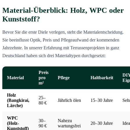
Material-Überblick: Holz, WPC oder
Kunststoff?
Bevor Sie die erste Diele verlegen, steht die Materialentscheidung.
Sie beeinflusst Optik, Preis und Pflegeaufwand der kommenden
Jahrzehnte. In unserer Erfahrung mit Terrassenprojekten in ganz
Deutschland haben sich drei Materialtypen durchgesetzt:
Preis
DIY
Material
pro
Pflege
Haltbarkeit
Eig
m²
Holz
25–
(Bangkirai,
Jährlich ölen
15–30 Jahre
Seh
80 €
Lärche)
WPC
30–
Nahezu
(Holz-
20–30 Jahre
Idea
90 €
wartungsfrei
Kunststoff)