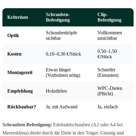
Schrauben-
Clip-
Kriterium
Befestigung
Befestigung
Schraubenköpfe
Vollkommen
Optik
sichtbar
unsichtbar
0,50–1,50
Kosten
0,10–0,30 €/Stück
€/Stück
Etwas länger
Schneller
Montagezeit
(Vorbohren nötig)
(Einrasten)
WPC-Dielen
Empfehlung
Holzdielen
(Pflicht)
Rückbaubar?
Ja, mit Aufwand
Ja, einfach
Schrauben-Befestigung:
Edelstahlschrauben (A2 oder A4 bei
Meeresklima) direkt durch die Diele in den Träger. Günstig und