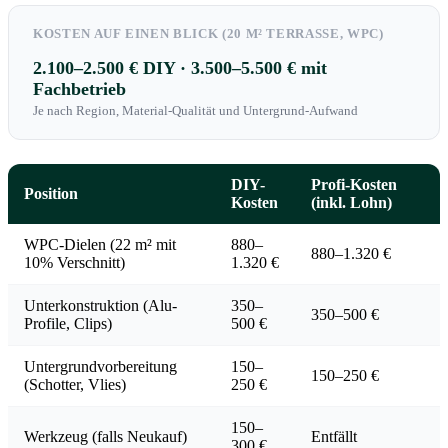
KOSTEN AUF EINEN BLICK (20 M² TERRASSE, WPC)
2.100–2.500 € DIY · 3.500–5.500 € mit
Fachbetrieb
Je nach Region, Material-Qualität und Untergrund-Aufwand
DIY-
Profi-Kosten
Position
Kosten
(inkl. Lohn)
WPC-Dielen (22 m² mit
880–
880–1.320 €
10% Verschnitt)
1.320 €
Unterkonstruktion (Alu-
350–
350–500 €
Profile, Clips)
500 €
Untergrundvorbereitung
150–
150–250 €
(Schotter, Vlies)
250 €
150–
Werkzeug (falls Neukauf)
Entfällt
300 €