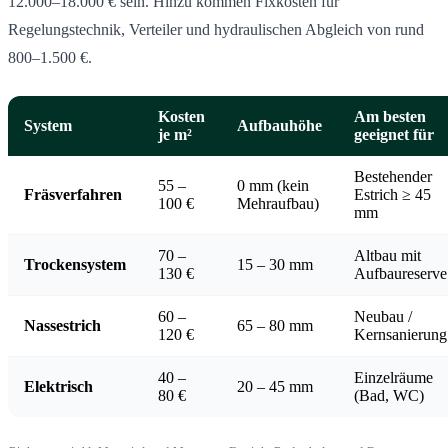
12.000–18.000 € sein. Hinzu kommen Fixkosten für
Regelungstechnik, Verteiler und hydraulischen Abgleich von rund
800–1.500 €.
Kosten
Am besten
System
Aufbauhöhe
je m²
geeignet für
Bestehender
55 –
0 mm (kein
Fräsverfahren
Estrich ≥ 45
100 €
Mehraufbau)
mm
70 –
Altbau mit
Trockensystem
15 – 30 mm
130 €
Aufbaureserve
60 –
Neubau /
Nassestrich
65 – 80 mm
120 €
Kernsanierung
40 –
Einzelräume
Elektrisch
20 – 45 mm
80 €
(Bad, WC)