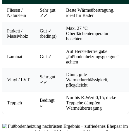
Fliesen /
Sehr gut
Beste Wärmeübertragung,
Naturstein
ideal für Bäder
✓✓
Max. 27 °C
Parkett /
Gut ✓
Oberflächentemperatur
Massivholz
(bedingt)
beachten
Auf Herstellerfreigabe
Laminat
Gut ✓
„fußbodenheizungsgeeignet“
achten
Dünn, gute
Sehr gut
Vinyl / LVT
Wärmedurchlässigkeit,
✓✓
pflegeleicht
Nur bis R-Wert 0,15; dicke
Bedingt
Teppich
Teppiche dämpfen
○
Wärmeübertragung