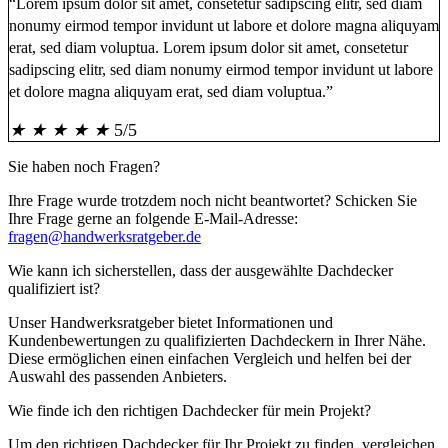
“Lorem ipsum dolor sit amet, consetetur sadipscing elitr, sed diam
nonumy eirmod tempor invidunt ut labore et dolore magna aliquyam
erat, sed diam voluptua. Lorem ipsum dolor sit amet, consetetur
sadipscing elitr, sed diam nonumy eirmod tempor invidunt ut labore
et dolore magna aliquyam erat, sed diam voluptua.”
★
★
★
★
★
5/5
Sie haben noch
Fragen
?
Ihre Frage wurde trotzdem noch nicht beantwortet? Schicken Sie
Ihre Frage gerne an folgende E-Mail-Adresse:
fragen@handwerksratgeber.de
Wie kann ich sicherstellen, dass der ausgewählte Dachdecker
qualifiziert ist?
Unser Handwerksratgeber bietet Informationen und
Kundenbewertungen zu qualifizierten Dachdeckern in Ihrer Nähe.
Diese ermöglichen einen einfachen Vergleich und helfen bei der
Auswahl des passenden Anbieters.
Wie finde ich den richtigen Dachdecker für mein Projekt?
Um den richtigen Dachdecker für Ihr Projekt zu finden, vergleichen