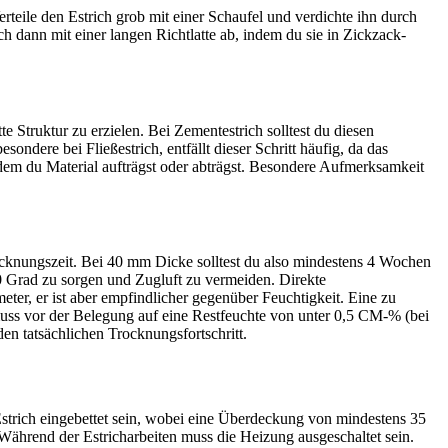
teile den Estrich grob mit einer Schaufel und verdichte ihn durch
h dann mit einer langen Richtlatte ab, indem du sie in Zickzack-
e Struktur zu erzielen. Bei Zementestrich solltest du diesen
esondere bei Fließestrich, entfällt dieser Schritt häufig, da das
indem du Material aufträgst oder abträgst. Besondere Aufmerksamkeit
cknungszeit. Bei 40 mm Dicke solltest du also mindestens 4 Wochen
0 Grad zu sorgen und Zugluft zu vermeiden. Direkte
ter, er ist aber empfindlicher gegenüber Feuchtigkeit. Eine zu
h muss vor der Belegung auf eine Restfeuchte von unter 0,5 CM-% (bei
n tatsächlichen Trocknungsfortschritt.
strich eingebettet sein, wobei eine Überdeckung von mindestens 35
Während der Estricharbeiten muss die Heizung ausgeschaltet sein.