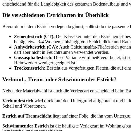
entscheidend für die Langlebigkeit des gesamten Bodenaufbaus und v
Die verschiedenen Estricharten im Überblick
Bevor du mit dem Estrich verlegen beginnst, solltest du die passende 
Zementestrich (CT):
Der Klassiker unter den Estrichen ist be
beträgt etwa 3-4 Wochen, abhängig von Schichtdicke und Rau
Anhydritestrich (CA):
Auch Calciumsulfat-Fließestrich genannt
darf aber nicht in Feuchträumen verwendet werden.
Gussasphaltestrich:
Diese Variante wird heiß verarbeitet, ist 
Heimwerker weniger geeignet ist.
Trockenestrich:
Besteht aus vorgefertigten Platten, die auf e
Verbund-, Trenn- oder Schwimmender Estrich?
Neben der Materialwahl ist auch die Verlegeart entscheidend beim Est
Verbundestrich
wird direkt auf den Untergrund aufgebracht und haftet
Schall und Vibrationen.
Estrich auf Trennschicht
liegt auf einer Folie, die ihn vom Unterg
Schwimmender Estrich
ist die häufigste Verlegeart im Wohnungsbau