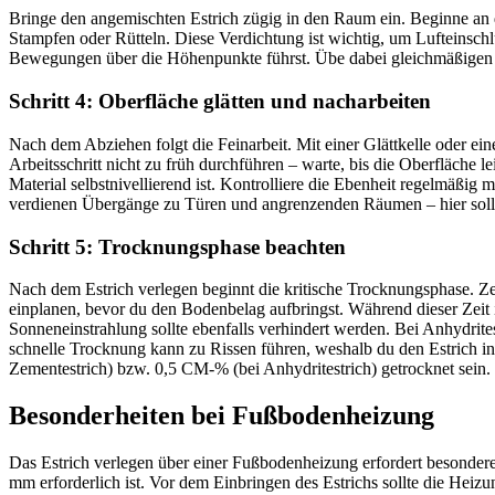
Bringe den angemischten Estrich zügig in den Raum ein. Beginne an de
Stampfen oder Rütteln. Diese Verdichtung ist wichtig, um Lufteinschlü
Bewegungen über die Höhenpunkte führst. Übe dabei gleichmäßigen D
Schritt 4: Oberfläche glätten und nacharbeiten
Nach dem Abziehen folgt die Feinarbeit. Mit einer Glättkelle oder eine
Arbeitsschritt nicht zu früh durchführen – warte, bis die Oberfläche leic
Material selbstnivellierend ist. Kontrolliere die Ebenheit regelmäßig
verdienen Übergänge zu Türen und angrenzenden Räumen – hier sollte
Schritt 5: Trocknungsphase beachten
Nach dem Estrich verlegen beginnt die kritische Trocknungsphase. Z
einplanen, bevor du den Bodenbelag aufbringst. Während dieser Zeit
Sonneneinstrahlung sollte ebenfalls verhindert werden. Bei Anhydrite
schnelle Trocknung kann zu Rissen führen, weshalb du den Estrich in 
Zementestrich) bzw. 0,5 CM-% (bei Anhydritestrich) getrocknet sein.
Besonderheiten bei Fußbodenheizung
Das Estrich verlegen über einer Fußbodenheizung erfordert besonder
mm erforderlich ist. Vor dem Einbringen des Estrichs sollte die Hei