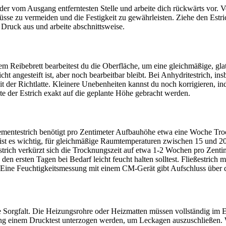
r vom Ausgang entferntesten Stelle und arbeite dich rückwärts vor. Ver
sse zu vermeiden und die Festigkeit zu gewährleisten. Ziehe den Estric
ruck aus und arbeite abschnittsweise.
m Reibebrett bearbeitest du die Oberfläche, um eine gleichmäßige, glatt
ht angesteift ist, aber noch bearbeitbar bleibt. Bei Anhydritestrich, insb
 mit der Richtlatte. Kleinere Unebenheiten kannst du noch korrigieren, 
 der Estrich exakt auf die geplante Höhe gebracht werden.
ementestrich benötigt pro Zentimeter Aufbauhöhe etwa eine Woche Tro
 ist es wichtig, für gleichmäßige Raumtemperaturen zwischen 15 und 2
strich verkürzt sich die Trocknungszeit auf etwa 1-2 Wochen pro Zentime
den ersten Tagen bei Bedarf leicht feucht halten solltest. Fließestric
 Eine Feuchtigkeitsmessung mit einem CM-Gerät gibt Aufschluss über de
e Sorgfalt. Die Heizungsrohre oder Heizmatten müssen vollständig im E
zung einem Drucktest unterzogen werden, um Leckagen auszuschließen. 