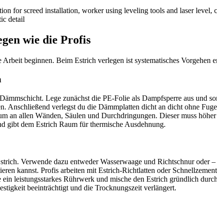
egen wie die Profis
 Arbeit beginnen. Beim Estrich verlegen ist systematisches Vorgehen e
n
 Dämmschicht. Lege zunächst die PE-Folie als Dampfsperre aus und so
 Anschließend verlegst du die Dämmplatten dicht an dicht ohne Fugen
m an allen Wänden, Säulen und Durchdringungen. Dieser muss höher se
nd gibt dem Estrich Raum für thermische Ausdehnung.
strich. Verwende dazu entweder Wasserwaage und Richtschnur oder – no
ren kannst. Profis arbeiten mit Estrich-Richtlatten oder Schnellzem
 ein leistungsstarkes Rührwerk und mische den Estrich gründlich durch
 Festigkeit beeinträchtigt und die Trocknungszeit verlängert.