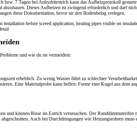
h bzw. 7 Tagen bei Anhydritestrich kann das Aufheizprotokoll gestart
 abzubauen. Dieses Aufheizen ist zwingend erforderlich und darf nich
rlangen diese Dokumentation, bevor sie den Bodenbelag verlegen.
meiden
n Probleme und wie du sie vermeidest:
gszeit erheblich. Zu wenig Wasser führt zu schlechter Verarbeitbarkeit
sieren. Eine Materialprobe kann helfen: Forme eine Kugel aus dem ang
ken und können Risse im Estrich verursachen. Der Randdämmstreifen mu
Teil abgeschnitten. Auch bei Durchdringungen wie Heizungsrohren mus