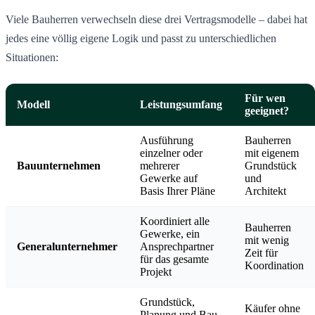
Viele Bauherren verwechseln diese drei Vertragsmodelle – dabei hat
jedes eine völlig eigene Logik und passt zu unterschiedlichen
Situationen:
Für wen
Modell
Leistungsumfang
geeignet?
Ausführung
Bauherren
einzelner oder
mit eigenem
Bauunternehmen
mehrerer
Grundstück
Gewerke auf
und
Basis Ihrer Pläne
Architekt
Koordiniert alle
Bauherren
Gewerke, ein
mit wenig
Generalunternehmer
Ansprechpartner
Zeit für
für das gesamte
Koordination
Projekt
Grundstück,
Käufer ohne
Planung und Bau