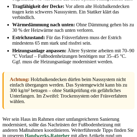
Tragfähigkeit der Decke:
Vor allem alte Holzbalkendecken
tragen kein schweres Nasssystem. Ein Statiker klärt das
verbindlich.
Wärmedämmung nach unten:
Ohne Dämmung gehen bis zu
30 % der Heizwärme nach unten verloren.
Estrichzustand:
Für das Fräsverfahren muss der Estrich
mindestens 65 mm stark und rissfrei sein.
Heizungsanlage anpassen:
Ältere Systeme arbeiten mit 70–90
°C Vorlauf – Fußbodenheizungen benötigen nur 35–45 °C.
Ggf. muss die Heizungsanlage modernisiert werden.
Achtung:
Holzbalkendecken dürfen beim Nasssystem nicht
einfach übergangen werden. Das Systemgewicht kann bis zu
300 kg/m² betragen – ohne Statikprüfung ein gefährliches
Unterfangen. Im Zweifel: Trockensystem oder Fräsverfahren
wählen.
Wer sein Haus im Rahmen einer umfangreicheren Sanierung
modernisiert, sollte das Nachrüsten der Fußbodenheizung mit
anderen Maßnahmen koordinieren. Weiterführende Tipps finden Sie
in unserem
Handwerks-Ratgeber
mit allen Artikeln rund um