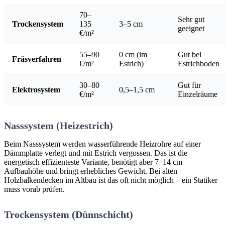
70–
Sehr gut
Trockensystem
135
3–5 cm
geeignet
€/m²
55–90
0 cm (im
Gut bei
Fräsverfahren
€/m²
Estrich)
Estrichboden
30–80
Gut für
Elektrosystem
0,5–1,5 cm
€/m²
Einzelräume
Nasssystem (Heizestrich)
Beim Nasssystem werden wasserführende Heizrohre auf einer
Dämmplatte verlegt und mit Estrich vergossen. Das ist die
energetisch effizienteste Variante, benötigt aber 7–14 cm
Aufbauhöhe und bringt erhebliches Gewicht. Bei alten
Holzbalkendecken im Altbau ist das oft nicht möglich – ein Statiker
muss vorab prüfen.
Trockensystem (Dünnschicht)