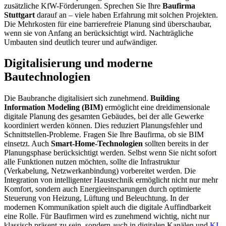
zusätzliche KfW-Förderungen. Sprechen Sie Ihre
Baufirma
Stuttgart
darauf an – viele haben Erfahrung mit solchen Projekten.
Die Mehrkosten für eine barrierefreie Planung sind überschaubar,
wenn sie von Anfang an berücksichtigt wird. Nachträgliche
Umbauten sind deutlich teurer und aufwändiger.
Digitalisierung und moderne
Bautechnologien
Die Baubranche digitalisiert sich zunehmend.
Building
Information Modeling (BIM)
ermöglicht eine dreidimensionale
digitale Planung des gesamten Gebäudes, bei der alle Gewerke
koordiniert werden können. Dies reduziert Planungsfehler und
Schnittstellen-Probleme. Fragen Sie Ihre Baufirma, ob sie BIM
einsetzt. Auch
Smart-Home-Technologien
sollten bereits in der
Planungsphase berücksichtigt werden. Selbst wenn Sie nicht sofort
alle Funktionen nutzen möchten, sollte die Infrastruktur
(Verkabelung, Netzwerkanbindung) vorbereitet werden. Die
Integration von intelligenter Haustechnik ermöglicht nicht nur mehr
Komfort, sondern auch Energieeinsparungen durch optimierte
Steuerung von Heizung, Lüftung und Beleuchtung. In der
modernen Kommunikation spielt auch die digitale Auffindbarkeit
eine Rolle. Für Baufirmen wird es zunehmend wichtig, nicht nur
klassisch präsent zu sein, sondern auch in digitalen Kanälen und
KI