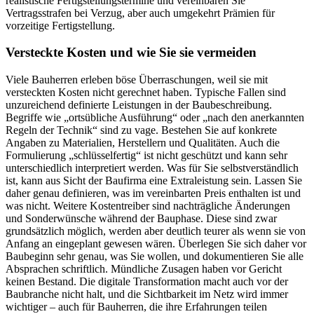
realistische Fertigstellungstermine und vereinbaren Sie
Vertragsstrafen bei Verzug, aber auch umgekehrt Prämien für
vorzeitige Fertigstellung.
Versteckte Kosten und wie Sie sie vermeiden
Viele Bauherren erleben böse Überraschungen, weil sie mit
versteckten Kosten nicht gerechnet haben. Typische Fallen sind
unzureichend definierte Leistungen in der Baubeschreibung.
Begriffe wie „ortsübliche Ausführung“ oder „nach den anerkannten
Regeln der Technik“ sind zu vage. Bestehen Sie auf konkrete
Angaben zu Materialien, Herstellern und Qualitäten. Auch die
Formulierung „schlüsselfertig“ ist nicht geschützt und kann sehr
unterschiedlich interpretiert werden. Was für Sie selbstverständlich
ist, kann aus Sicht der Baufirma eine Extraleistung sein. Lassen Sie
daher genau definieren, was im vereinbarten Preis enthalten ist und
was nicht. Weitere Kostentreiber sind nachträgliche Änderungen
und Sonderwünsche während der Bauphase. Diese sind zwar
grundsätzlich möglich, werden aber deutlich teurer als wenn sie von
Anfang an eingeplant gewesen wären. Überlegen Sie sich daher vor
Baubeginn sehr genau, was Sie wollen, und dokumentieren Sie alle
Absprachen schriftlich. Mündliche Zusagen haben vor Gericht
keinen Bestand. Die digitale Transformation macht auch vor der
Baubranche nicht halt, und die Sichtbarkeit im Netz wird immer
wichtiger – auch für Bauherren, die ihre Erfahrungen teilen