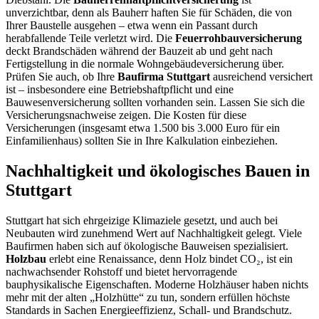
unverzichtbar, denn als Bauherr haften Sie für Schäden, die von
Ihrer Baustelle ausgehen – etwa wenn ein Passant durch
herabfallende Teile verletzt wird. Die
Feuerrohbauversicherung
deckt Brandschäden während der Bauzeit ab und geht nach
Fertigstellung in die normale Wohngebäudeversicherung über.
Prüfen Sie auch, ob Ihre
Baufirma Stuttgart
ausreichend versichert
ist – insbesondere eine Betriebshaftpflicht und eine
Bauwesenversicherung sollten vorhanden sein. Lassen Sie sich die
Versicherungsnachweise zeigen. Die Kosten für diese
Versicherungen (insgesamt etwa 1.500 bis 3.000 Euro für ein
Einfamilienhaus) sollten Sie in Ihre Kalkulation einbeziehen.
Nachhaltigkeit und ökologisches Bauen in
Stuttgart
Stuttgart hat sich ehrgeizige Klimaziele gesetzt, und auch bei
Neubauten wird zunehmend Wert auf Nachhaltigkeit gelegt. Viele
Baufirmen haben sich auf ökologische Bauweisen spezialisiert.
Holzbau
erlebt eine Renaissance, denn Holz bindet CO₂, ist ein
nachwachsender Rohstoff und bietet hervorragende
bauphysikalische Eigenschaften. Moderne Holzhäuser haben nichts
mehr mit der alten „Holzhütte“ zu tun, sondern erfüllen höchste
Standards in Sachen Energieeffizienz, Schall- und Brandschutz.