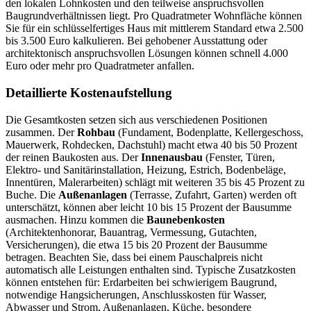
den lokalen Lohnkosten und den teilweise anspruchsvollen
Baugrundverhältnissen liegt. Pro Quadratmeter Wohnfläche können
Sie für ein schlüsselfertiges Haus mit mittlerem Standard etwa 2.500
bis 3.500 Euro kalkulieren. Bei gehobener Ausstattung oder
architektonisch anspruchsvollen Lösungen können schnell 4.000
Euro oder mehr pro Quadratmeter anfallen.
Detaillierte Kostenaufstellung
Die Gesamtkosten setzen sich aus verschiedenen Positionen
zusammen. Der
Rohbau
(Fundament, Bodenplatte, Kellergeschoss,
Mauerwerk, Rohdecken, Dachstuhl) macht etwa 40 bis 50 Prozent
der reinen Baukosten aus. Der
Innenausbau
(Fenster, Türen,
Elektro- und Sanitärinstallation, Heizung, Estrich, Bodenbeläge,
Innentüren, Malerarbeiten) schlägt mit weiteren 35 bis 45 Prozent zu
Buche. Die
Außenanlagen
(Terrasse, Zufahrt, Garten) werden oft
unterschätzt, können aber leicht 10 bis 15 Prozent der Bausumme
ausmachen. Hinzu kommen die
Baunebenkosten
(Architektenhonorar, Bauantrag, Vermessung, Gutachten,
Versicherungen), die etwa 15 bis 20 Prozent der Bausumme
betragen. Beachten Sie, dass bei einem Pauschalpreis nicht
automatisch alle Leistungen enthalten sind. Typische Zusatzkosten
können entstehen für: Erdarbeiten bei schwierigem Baugrund,
notwendige Hangsicherungen, Anschlusskosten für Wasser,
Abwasser und Strom, Außenanlagen, Küche, besondere