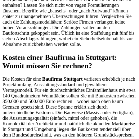
enthalten? Lassen Sie sich nicht von vagen Formulierungen
täuschen. Begriffe wie „bauseits“ oder „nach Aufwand“ können
später zu unangenehmen Überraschungen führen. Vergleichen Sie
auch die Zahlungsmodalitäten: Seriöse Firmen verlangen keine
hohen Vorauszahlungen. Die Zahlungen sollten an den
Baufortschritt gekoppelt sein. Üblich ist eine Staffelung mit fünf bis
sieben Abschlagszahlungen, wobei ein Sicherheitseinbehalt bis zur
Abnahme zurückbehalten werden sollte.
Kosten einer Baufirma in Stuttgart:
Womit müssen Sie rechnen?
Die Kosten für eine
Baufirma Stuttgart
variieren erheblich je nach
Projektumfang, Ausstattungsstandard und gewähltem
Vertragsmodell. Für ein durchschnittliches Einfamilienhaus mit etwa
140 Quadratmetern Wohnfläche sollten Sie mit Baukosten zwischen
350.000 und 500.000 Euro rechnen – wobei nach oben kaum
Grenzen gesetzt sind. Diese Spanne erklärt sich durch
unterschiedliche Faktoren: Die Bauweise (Massiv- oder Fertigbau),
die Ausstattungsqualität (einfach, mittel oder gehoben), die
Komplexität der Architektur und natürlich die aktuellen Marktpreise.
In Stuttgart und Umgebung liegen die Baukosten tendenziell über
dem Bundesdurchschnitt, was an den höheren Grundstückspreisen,