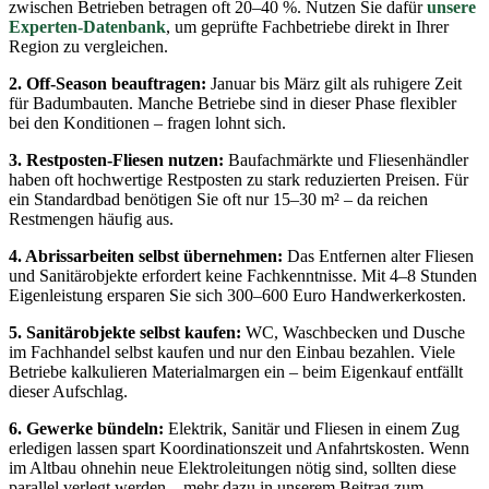
zwischen Betrieben betragen oft 20–40 %. Nutzen Sie dafür
unsere
Experten-Datenbank
, um geprüfte Fachbetriebe direkt in Ihrer
Region zu vergleichen.
2. Off-Season beauftragen:
Januar bis März gilt als ruhigere Zeit
für Badumbauten. Manche Betriebe sind in dieser Phase flexibler
bei den Konditionen – fragen lohnt sich.
3. Restposten-Fliesen nutzen:
Baufachmärkte und Fliesenhändler
haben oft hochwertige Restposten zu stark reduzierten Preisen. Für
ein Standardbad benötigen Sie oft nur 15–30 m² – da reichen
Restmengen häufig aus.
4. Abrissarbeiten selbst übernehmen:
Das Entfernen alter Fliesen
und Sanitärobjekte erfordert keine Fachkenntnisse. Mit 4–8 Stunden
Eigenleistung ersparen Sie sich 300–600 Euro Handwerkerkosten.
5. Sanitärobjekte selbst kaufen:
WC, Waschbecken und Dusche
im Fachhandel selbst kaufen und nur den Einbau bezahlen. Viele
Betriebe kalkulieren Materialmargen ein – beim Eigenkauf entfällt
dieser Aufschlag.
6. Gewerke bündeln:
Elektrik, Sanitär und Fliesen in einem Zug
erledigen lassen spart Koordinationszeit und Anfahrtskosten. Wenn
im Altbau ohnehin neue Elektroleitungen nötig sind, sollten diese
parallel verlegt werden – mehr dazu in unserem Beitrag zum