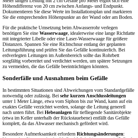
Meter langen Leitung mit 2 cm Gefälle pro Meter ergibt sich eine
Höhendifferenz von 20 cm zwischen Anfangs- und Endpunkt.
Dokumentieren Sie diese Werte im Installationsplan und markieren
Sie die entsprechenden Höhenpunkte an der Wand oder am Boden.
Für die praktische Umsetzung beim Abwasserrohr verlegen
benötigen Sie eine
Wasserwaage
, idealerweise eine lange Richtlatte
mit integrierter Libelle oder eine Laser-Wasserwaage für größere
Distanzen. Spannen Sie eine Richtschnur entlang der geplanten
Leitungsführung und prüfen Sie das Gefälle kontinuierlich. Bei
erdverlegten Leitungen im Außenbereich sollte das Rohrbett
sorgfältig vorbereitet und verdichtet werden, um spätere Setzungen
zu vermeiden, die das Gefälle beeinträchtigen könnten.
Sonderfälle und Ausnahmen beim Gefälle
In bestimmten Situationen sind Abweichungen vom Standardgefälle
notwendig oder zulässig. Bei
sehr kurzen Anschlussleitungen
unter 1 Meter Länge, etwa vom Siphon bis zur Wand, kann auf ein
exaktes Gefälle verzichtet werden, solange die Leitung generell
nach unten führt. Bei
Hebeanlagen
für tiefliegende Sanitärobjekte
(etwa im Keller unterhalb der Rückstauebene) entfällt das Gefälle
komplett, da das Abwasser mechanisch gefördert wird.
Besondere Aufmerksamkeit erfordern
Richtungsänderungen
: