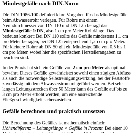
Mindestgefälle nach DIN-Norm
Die DIN 1986-100 definiert klare Vorgaben für das Mindestgefälle
beim Abwasserrohr verlegen. Für Rohre mit einem
Nenndurchmesser von DN 110 und DN 125 beträgt das
Mindestgefälle 1:DN
, also 1 cm pro Meter Rohrlänge. Das
bedeutet konkret: Bei DN 110 sollte das Gefälle mindestens 1,1 cm
pro Meter betragen, bei DN 125 entsprechend 1,25 cm pro Meter.
Für kleinere Rohre ab DN 50 gilt ein Mindestgefälle von 0,5 bis 1
cm pro Meter, wobei hier die spezifischen Herstellerangaben zu
beachten sind.
In der Praxis hat sich ein Gefälle von
2 cm pro Meter
als optimal
bewährt. Dieses Gefälle gewährleistet sowohl einen zügigen Abfluss
als auch die notwendige Selbstreinigungswirkung, bei der Feststoffe
zuverlässig mit dem Abwasserstrom mitgeführt werden. Bei sehr
langen Leitungsstrecken über 50 Meter kann das Gefälle auf bis zu
3 cm pro Meter erhöht werden, um eine ausreichende
Fließgeschwindigkeit sicherzustellen.
Gefälle berechnen und praktisch umsetzen
Die Berechnung des Gefälles ist mathematisch einfach:
Höhendifferenz = Leitungslänge × Gefälle in Prozent
. Bei einer 10