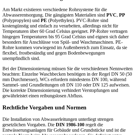
Am Markt existieren verschiedene Rohrsysteme für die
Abwasserentsorgung. Die gängigsten Materialien sind
PVC
,
PP
(Polypropylen) und
PE
(Polyethylen). PVC-Rohre sind
kostengünstig und einfach zu verarbeiten, allerdings nicht für
Temperaturen über 60 Grad Celsius geeignet. PP-Rohre vertragen
hingegen Temperaturen bis 95 Grad Celsius und eignen sich daher
besonders für Anschlüsse von Spül- und Waschmaschinen. PE-
Rohre kommen vorwiegend im Außenbereich zum Einsatz, da sie
flexibel, frostbeständig und gegen Bodenbewegungen
unempfindlich sind.
Bei der Dimensionierung müssen Sie die verschiedenen Nennweiten
beachten: Einzelne Waschbecken benötigen in der Regel DN 50 (50
mm Durchmesser), WCs erfordern mindestens DN 100, während
Sammel- und Grundleitungen oft DN 110 oder DN 125 aufweisen.
Die korrekte Dimensionierung verhindert Verstopfungen und
gewährleistet einen reibungslosen Abfluss.
Rechtliche Vorgaben und Normen
Die Installation von Abwasserleitungen unterliegt strengen
gesetzlichen Vorgaben. Die
DIN 1986-100
regelt die
Entwässerungsanlagen für Gebäude und Grundstücke und ist die