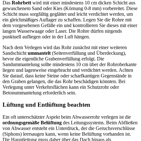
Das
Rohrbett
wird mit einer mindestens 10 cm dicken Schicht aus
gewaschenem Sand oder Kies (Körnung 0-8 mm) vorbereitet. Diese
Schicht muss sorgfältig geglättet und leicht verdichtet werden, um
ein gleichmäßiges Auflager zu schaffen. Legen Sie die Rohre mit
dem vorgesehenen Gefälle ein und kontrollieren Sie dieses mit einer
langen Wasserwaage oder Laser. Die Rohre dürfen nirgends
punktuell aufliegen oder in der Luft hängen.
Nach dem Verlegen wird das Rohr zunächst mit einer weiteren
Sandschicht
ummantelt
(Seitenverfüllung und Überdeckung),
bevor die eigentliche Grabenverfüllung erfolgt. Die
Sandummantelung sollte mindestens 10 cm über der Rohroberkante
liegen und lagenweise eingebracht und verdichtet werden. Achten
Sie darauf, dass keine Steine oder scharfkantigen Gegenstände in
den Graben gelangen, die das Rohr beschädigen könnten. Bei
Verlegung unter Verkehrsflächen kann ein Schutzrohr oder
Betonummantelung erforderlich sein.
Lüftung und Entlüftung beachten
Ein oft unterschätzter Aspekt beim Abwasserrohr verlegen ist die
ordnungsgemäße Belüftung
des Leitungssystems. Beim Abfließen
von Abwasser entsteht ein Unterdruck, der die Geruchsverschlüsse
(Siphons) leersaugen kann, wenn keine Belüftung vorhanden ist.
Die Hauptleitung muss daher über das Dach hinaus als