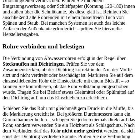
Undichtigkeiten verursachen. Fahren Sie mit einem
Entgratungswerkzeug oder Schleifpapier (Körnung 120-180) innen
und außen über die Schnittkante, bis diese glatt ist. Reinigen Sie
anschließend alle Rohrenden mit einem fusselfreien Tuch von
Spänen und Staub. Bei manchen Systemen ist auch das leichte
Anfasen der Außenkante erforderlich – prüfen Sie hierzu die
Herstellerangaben.
Rohre verbinden und befestigen
Die Verbindung von Abwasserrohren erfolgt in der Regel über
Steckmuffen mit Dichtringen
. Prüfen Sie vor dem
Zusammenstecken, ob der Dichtring korrekt in der Nut der Muffe
sitzt und nicht verdreht oder beschädigt ist. Markieren Sie auf dem
einzuschiebenden Rohr die Einstecktiefe mit einem Bleistift – so
können Sie kontrollieren, ob das Rohr vollständig eingeschoben
wurde. Tragen Sie bei Bedarf etwas Gleitmittel oder Spülmittel auf
den Dichtring auf, um das Einschieben zu erleichtern.
Schieben Sie das Rohr mit gleichmäßigem Druck in die Muffe, bis
die Markierung erreicht ist. Bei größeren Durchmessern kann ein
Gummihammer helfen – schlagen Sie jedoch niemals direkt auf das
Rohr, sondern verwenden Sie ein Holzbrett als Schlagschutz. Nach
dem Verbinden darf das Rohr
nicht mehr gedreht
werden, da sich
sonst der Dichtring verdrehen könnte. Prüfen Sie die Verbindung