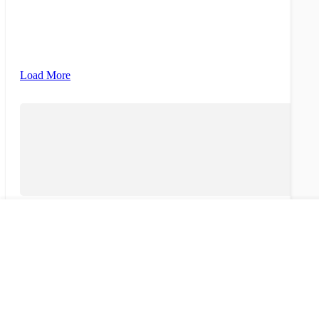
{{ term.name }}
Load More